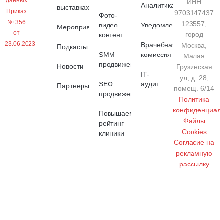
данных
ИНН
Аналитика
выставках
Приказ
9703147437
Фото-
№ 356
123557,
видео
Уведомления
Мероприятия
от
город
контент
23.06.2023
Врачебная
Москва,
Подкасты
SMM
комиссия
Малая
продвижение
Новости
Грузинская
IT-
ул, д. 28,
SEO
аудит
Партнеры
помещ. 6/14
продвижение
Политика
конфиденциал
Повышаем
Файлы
рейтинг
Cookies
клиники
Cогласие на
рекламную
рассылку