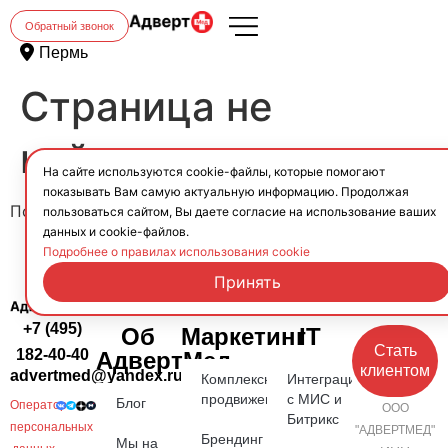
Обратный звонок
Пермь
Страница не
найдена.
На сайте используются cookie-файлы, которые помогают
показывать Вам самую актуальную информацию. Продолжая
Похоже, здесь ничего не найдено.
пользоваться сайтом, Вы даете согласие на использование ваших
данных и cookie-файлов.
Подробнее о правилах использования cookie
Принять
+7 (495)
Об
Маркетинг
IT
Стать
182-40-40
АдвертМед
клиентом
advertmed@yandex.ru
Комплексное
Интеграция
продвижение
с МИС и
Блог
Оператор
ООО
Битрикс
персональных
"АДВЕРТМЕД"
Брендинг
Мы на